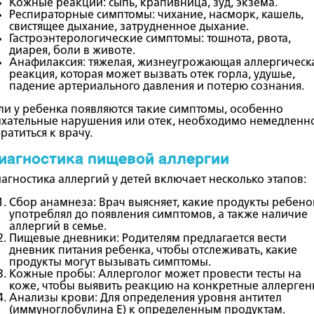
Кожные реакции
: сыпь, крапивница, зуд, экзема.
Респираторные симптомы
: чихание, насморк, кашель,
свистящее дыхание, затрудненное дыхание.
Гастроэнтерологические симптомы
: тошнота, рвота,
диарея, боли в животе.
Анафилаксия
: тяжелая, жизнеугрожающая аллергическ
реакция, которая может вызвать отек горла, удушье,
падение артериального давления и потерю сознания.
ли у ребенка появляются такие симптомы, особенно
хательные нарушения или отек, необходимо немедленн
ратиться к врачу.
иагностика пищевой аллергии
агностика аллергий у детей включает несколько этапов:
Сбор анамнеза
: Врач выясняет, какие продукты ребено
употреблял до появления симптомов, а также наличие
аллергий в семье.
Пищевые дневники
: Родителям предлагается вести
дневник питания ребенка, чтобы отслеживать, какие
продукты могут вызывать симптомы.
Кожные пробы
: Аллерголог может провести тесты на
коже, чтобы выявить реакцию на конкретные аллерген
Анализы крови
: Для определения уровня антител
(иммуноглобулина E) к определенным продуктам.