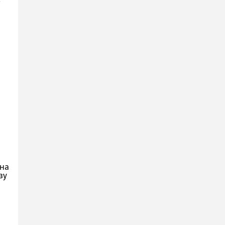
.
на
зу