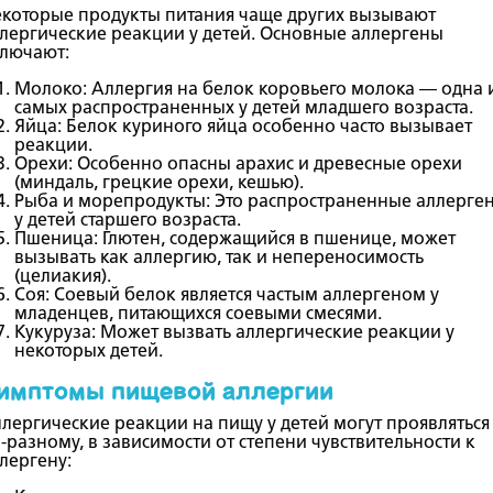
которые продукты питания чаще других вызывают
лергические реакции у детей. Основные аллергены
лючают:
Молоко
: Аллергия на белок коровьего молока — одна 
самых распространенных у детей младшего возраста.
Яйца
: Белок куриного яйца особенно часто вызывает
реакции.
Орехи
: Особенно опасны арахис и древесные орехи
(миндаль, грецкие орехи, кешью).
Рыба и морепродукты
: Это распространенные аллерге
у детей старшего возраста.
Пшеница
: Глютен, содержащийся в пшенице, может
вызывать как аллергию, так и непереносимость
(целиакия).
Соя
: Соевый белок является частым аллергеном у
младенцев, питающихся соевыми смесями.
Кукуруза
: Может вызвать аллергические реакции у
некоторых детей.
имптомы пищевой аллергии
лергические реакции на пищу у детей могут проявляться
-разному, в зависимости от степени чувствительности к
лергену: