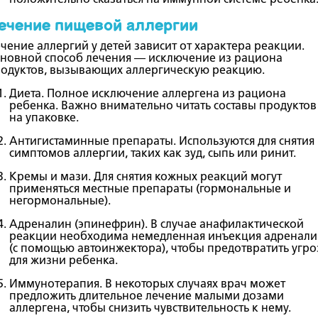
положительно сказаться на иммунной системе ребенка
ечение пищевой аллергии
чение аллергий у детей зависит от характера реакции.
новной способ лечения — исключение из рациона
одуктов, вызывающих аллергическую реакцию.
Диета
. Полное исключение аллергена из рациона
ребенка. Важно внимательно читать составы продуктов
на упаковке.
Антигистаминные препараты
. Используются для снятия
симптомов аллергии, таких как зуд, сыпь или ринит.
Кремы и мази
. Для снятия кожных реакций могут
применяться местные препараты (гормональные и
негормональные).
Адреналин (эпинефрин)
. В случае анафилактической
реакции необходима немедленная инъекция адренали
(с помощью автоинжектора), чтобы предотвратить угро
для жизни ребенка.
Иммунотерапия
. В некоторых случаях врач может
предложить длительное лечение малыми дозами
аллергена, чтобы снизить чувствительность к нему.