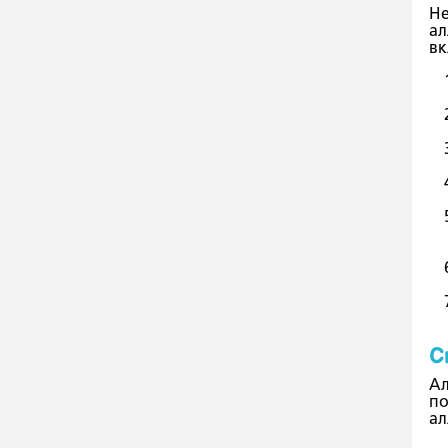
Не
ал
вк
С
Ал
по
ал