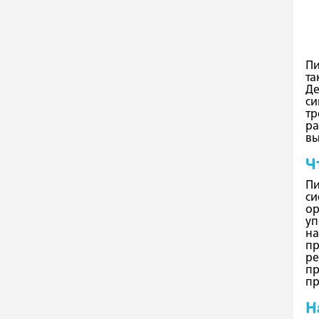
Пи
та
Де
си
тр
ра
вы
Ч
Пи
си
ор
уп
на
пр
ре
пр
пр
Н