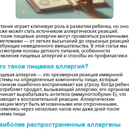
тание играет ключевую роль в развитии ребенка, но оно
кже может стать источником аллергических реакций.
тские пищевые аллергии могут проявляться различными
мптомами — от легких высыпаний до серьезных реакций
ебующих немедленного вмешательства. В этой статье мы
ссмотрим основы детского питания, особенности
явления пищевых аллергий и способы их профилактики.
то такое пищевая аллергия?
щевая аллергия — это чрезмерная реакция иммунной
стемы на определенные компоненты пищи, которые
ганизм ошибочно воспринимает как угрозу. Когда ребе
отребляет продукт, вызывающий аллергию, его организ
чинает вырабатывать антитела (иммуноглобулин E), что
иводит к воспалительной реакции. Аллергические
акции могут быть мгновенными или отсроченными,
оявляясь через несколько часов или даже дней после
иема пищи.
аиболее распространенные аллергены