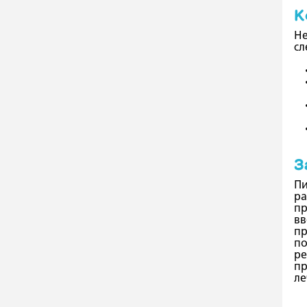
К
Не
сл
З
Пи
ра
пр
вв
пр
по
ре
пр
ле