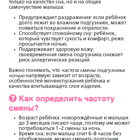
только на качество сна, но и на общее
самочувствие малыша:
Предупреждает раздражения:
если ребёнок
долго лежит во влажном подгузнике, может
появиться покраснение и опрелости.
Способствует спокойному сну:
ребёнок,
который чувствует сухость и комфорт, реже
просыпается ночью.
Поддерживает здоровую кожу:
своевременная смена подгузника снижает
риск аллергических реакций.
Важно понимать, что
частота смены подгузника
ночью
напрямую зависит от возраста,
особенностей мочеиспускания ребёнка и
качества впитывающего слоя изделия.
Как определить частоту
смены?
Возраст ребёнка:
новорождённые и малыши
до 3 месяцев писают чаще, поэтому им может
потребоваться 1–2 смены за ночь.
Время сна:
если малыш спит 6–8 часов без
пробуждения, можно сменить подгузник